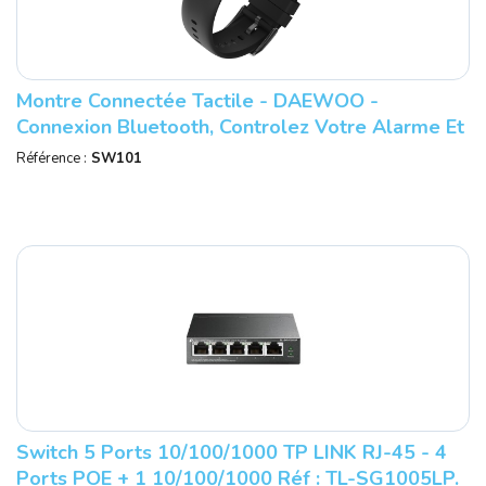
Montre Connectée Tactile - DAEWOO -
Connexion Bluetooth, Controlez Votre Alarme Et
Maison De Votre Poignet - Réf : SW101
Référence :
SW101
Switch 5 Ports 10/100/1000 TP LINK RJ-45 - 4
Ports POE + 1 10/100/1000 Réf : TL-SG1005LP.