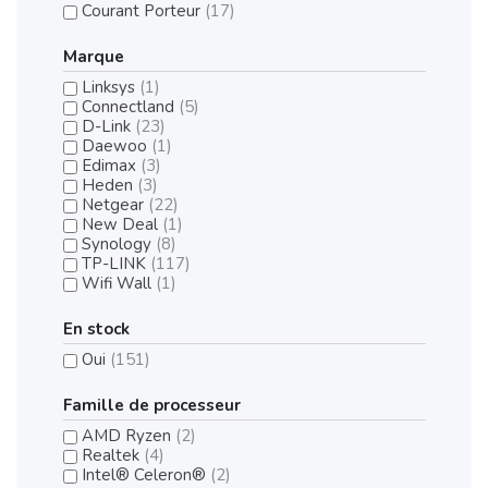
Courant Porteur
(17)
Marque
Linksys
(1)
Connectland
(5)
D-Link
(23)
Daewoo
(1)
Edimax
(3)
Heden
(3)
Netgear
(22)
New Deal
(1)
Synology
(8)
TP-LINK
(117)
Wifi Wall
(1)
En stock
Oui
(151)
Famille de processeur
AMD Ryzen
(2)
Realtek
(4)
Intel® Celeron®
(2)