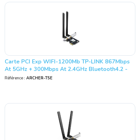
Carte PCI Exp WIFI-1200Mb TP-LINK 867Mbps
At 5GHz + 300Mbps At 2.4GHz Bluetooth4.2 -
2antennes Détachable Réf : ARCHER T
Référence :
ARCHER-T5E