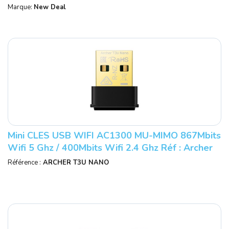
Marque:
New Deal
Mini CLES USB WIFI AC1300 MU-MIMO 867Mbits
Wifi 5 Ghz / 400Mbits Wifi 2.4 Ghz Réf : Archer
T3U NANO.
Référence :
ARCHER T3U NANO