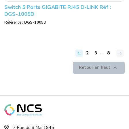
Switch 5 Ports GIGABITE RJ45 D-LINK Réf :
DGS-1005D
Référence :
DGS-1005D
2
3
…
8
1

Retour en haut
7 Rue du 8 Mai 1945