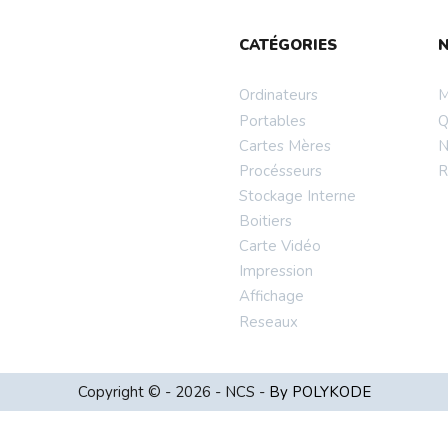
CATÉGORIES
Ordinateurs
M
Portables
Q
Cartes Mères
N
Procésseurs
R
Stockage Interne
Boitiers
Carte Vidéo
Impression
Affichage
Reseaux
Copyright © - 2026 - NCS -
By POLYKODE