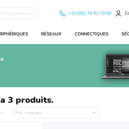
+33 (0)1 74 01 70 00
C
RIPHÉRIQUES
RÉSEAUX
CONNECTIQUES
SÉ
ro
 a 3 produits.

 :
Prix, croissant