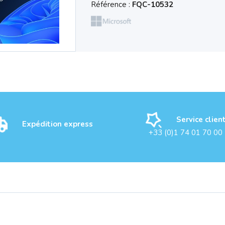
Référence :
FQC-10532
Service clien
Expédition express
+33 (0)1 74 01 70 00