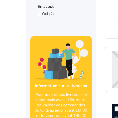
En stock
Oui
(2)
Information sur la livraison
Pour assurer vos livraisons le
lendemain avant 13h, merci
de valider vos commandes
du lundi au jeudi avant 16h30
et le vendredi avant 14h30.