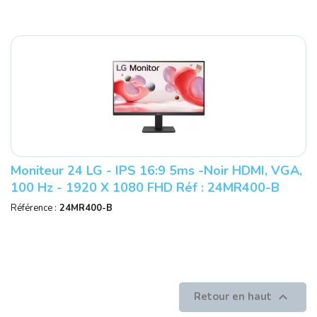
Moniteur 24 LG - IPS 16:9 5ms -Noir HDMI, VGA,
100 Hz - 1920 X 1080 FHD Réf : 24MR400-B
Garantie Constructeur.
Référence :
24MR400-B

Retour en haut