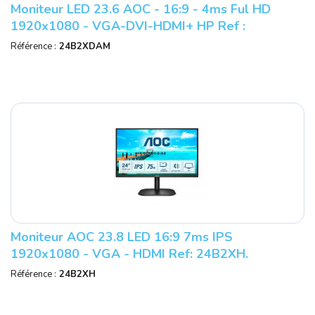
Moniteur LED 23.6 AOC - 16:9 - 4ms Ful HD
1920x1080 - VGA-DVI-HDMI+ HP Ref :
24B2XDAM 3 Ans De Garantie Sur Site.
Référence :
24B2XDAM
Moniteur AOC 23.8 LED 16:9 7ms IPS
1920x1080 - VGA - HDMI Ref: 24B2XH.
Référence :
24B2XH