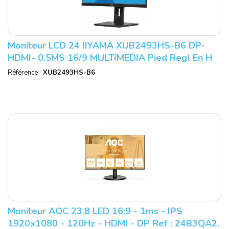
Moniteur LCD 24 IIYAMA XUB2493HS-B6 DP-
HDMI- 0.5MS 16/9 MULTIMEDIA Pied Regl En H
/pivot - Dalle IPS GARANTIE CONSTRUCTE
Référence :
XUB2493HS-B6
Moniteur AOC 23.8 LED 16:9 - 1ms - IPS
1920x1080 - 120Hz - HDMI - DP Ref : 24B3QA2.