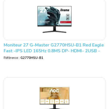
Moniteur 27 G-Master G2770HSU-B1 Red Eagle
Fast -IPS LED 165Hz 0.8MS DP- HDMI- 2USB -
HPs - FreeSync. Tuner Noir - IIYAM
Référence :
G2770HSU-B1