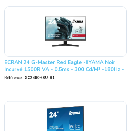
ECRAN 24 G-Master Red Eagle -IIYAMA Noir
Incurvé 1500R VA - 0.5ms - 300 Cd/m² -180Hz -
2xHDMI- DP- 2xUSB2.0 Réf : GC2480
Référence :
GC2480HSU-B1