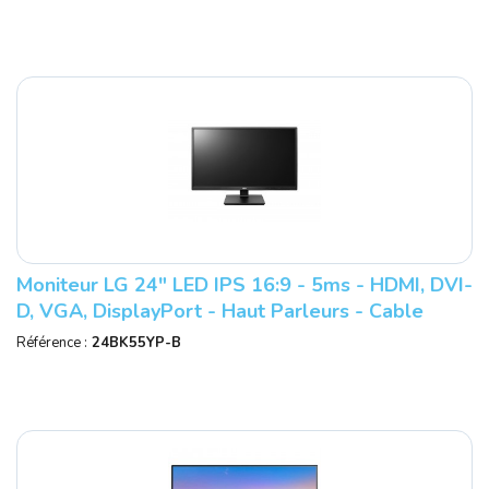
Moniteur LG 24" LED IPS 16:9 - 5ms - HDMI, DVI-
D, VGA, DisplayPort - Haut Parleurs - Cable
Inclus : DVI, USB Et DP - Ré
Référence :
24BK55YP-B