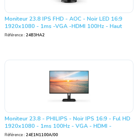
Moniteur 23.8 IPS FHD - AOC - Noir LED 16:9
1920x1080 - 1ms -VGA -HDMI 100Hz - Haut
Parleurs Ref : 24B3HA2.
Référence :
24B3HA2
Moniteur 23.8 - PHILIPS - Noir IPS 16:9 - Ful HD
1920x1080 - 1ms 100Hz - VGA - HDMI -
Multimedia Ref : 24E1N1100A/00.
Référence :
24E1N1100A/00