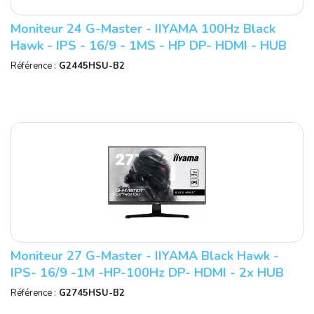
Moniteur 24 G-Master - IIYAMA 100Hz Black
Hawk - IPS - 16/9 - 1MS - HP DP- HDMI - HUB
USB 2.0 Réf : G2445HSU-B2.
Référence :
G2445HSU-B2
Moniteur 27 G-Master - IIYAMA Black Hawk -
IPS- 16/9 -1M -HP-100Hz DP- HDMI - 2x HUB
USB 2.0 Réf : G2745HSU-B2.
Référence :
G2745HSU-B2