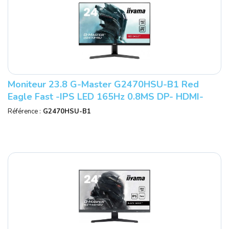
Moniteur 23.8 G-Master G2470HSU-B1 Red
Eagle Fast -IPS LED 165Hz 0.8MS DP- HDMI-
2USB - HPs - FreeSync. Tuner Noir - IIY
Référence :
G2470HSU-B1