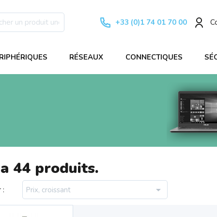
+33 (0)1 74 01 70 00
C
RIPHÉRIQUES
RÉSEAUX
CONNECTIQUES
SÉ
 a 44 produits.

 :
Prix, croissant