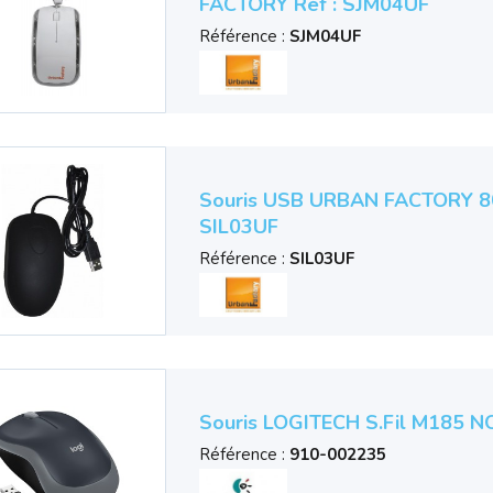
FACTORY Réf : SJM04UF
Référence :
SJM04UF
Souris USB URBAN FACTORY 800 
SIL03UF
Référence :
SIL03UF
Souris LOGITECH S.fil M185 N
Référence :
910-002235