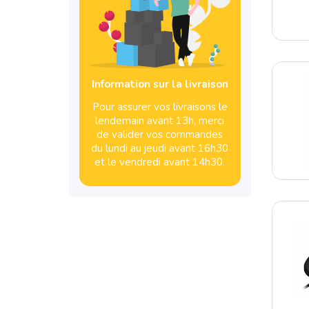
Information sur la livraison
Pour assurer vos livraisons le
lendemain avant 13h, merci
de valider vos commandes
du lundi au jeudi avant 16h30
et le vendredi avant 14h30.