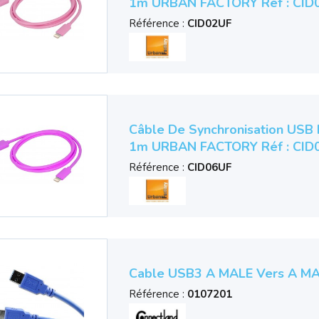
1m URBAN FACTORY Réf : CID
Référence :
CID02UF
Câble De Synchronisation USB P
1m URBAN FACTORY Réf : CID
Référence :
CID06UF
Cable USB3 A MALE Vers A MA
Référence :
0107201