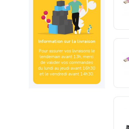
Information sur la livraison
Pour assurer vos livraisons le
lendemain avant 13h, merci
de valider vos commandes
du lundi au jeudi avant 16h30
et le vendredi avant 14h30.