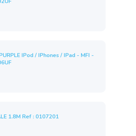
02UF
URPLE IPod / IPhones / IPad - MFI -
06UF
LE 1.8M Ref : 0107201