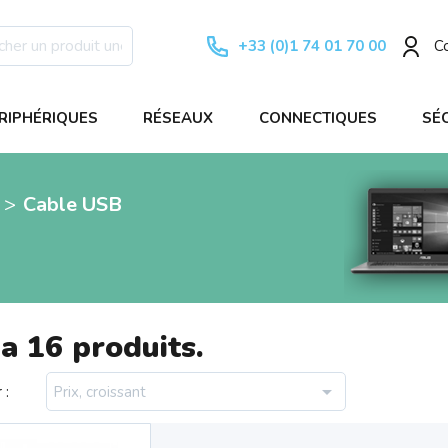
+33 (0)1 74 01 70 00
C
RIPHÉRIQUES
RÉSEAUX
CONNECTIQUES
SÉ
Cable USB
 a 16 produits.

 :
Prix, croissant