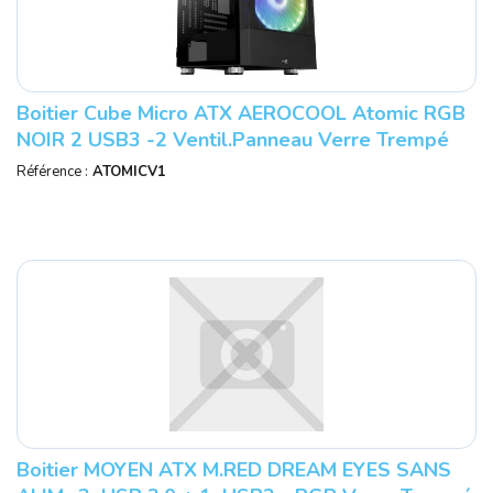
Boitier Cube Micro ATX AEROCOOL Atomic RGB
NOIR 2 USB3 -2 Ventil.panneau Verre Trempé
Réf : ACCS-PV26023.11.
Référence :
ATOMICV1
Boitier MOYEN ATX M.RED DREAM EYES SANS