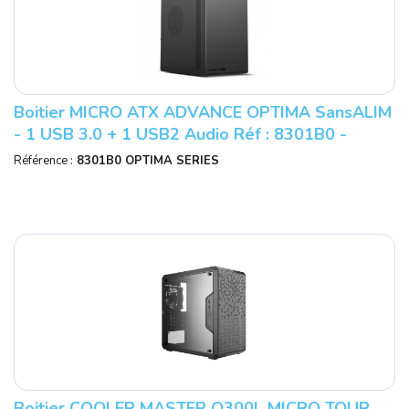
Boitier MICRO ATX ADVANCE OPTIMA SansALIM
- 1 USB 3.0 + 1 USB2 Audio Réf : 8301B0 -
OPTIMA SERIES.
Référence :
8301B0 OPTIMA SERIES
Boitier COOLER MASTER Q300L MICRO TOUR