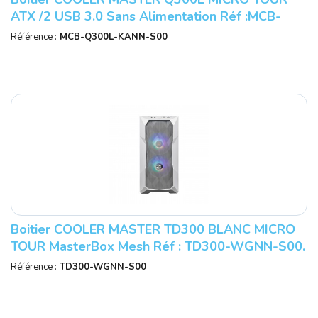
ATX /2 USB 3.0 Sans Alimentation Réf :MCB-
Q300L-KANN-S00.
Référence :
MCB-Q300L-KANN-S00
Boitier COOLER MASTER TD300 BLANC MICRO
TOUR MasterBox Mesh Réf : TD300-WGNN-S00.
Référence :
TD300-WGNN-S00