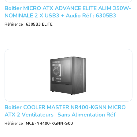
Boitier MICRO ATX ADVANCE ELITE ALIM 350W-
NOMINALE 2 X USB3 + Audio Réf : 6305B3
Référence :
6305B3 ELITE
Boitier COOLER MASTER NR400-KGNN MICRO
ATX 2 Ventilateurs -Sans Alimentation Réf
:MCB-NR400-KGNN-S00
Référence :
MCB-NR400-KGNN-S00