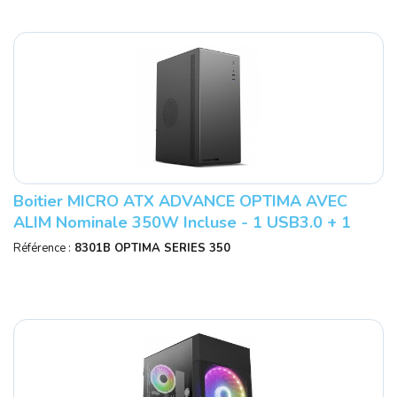
Boitier MICRO ATX ADVANCE OPTIMA AVEC
ALIM Nominale 350W Incluse - 1 USB3.0 + 1
USB2 Audio - Réf : 8301B - OPTIMA SERIES
Référence :
8301B OPTIMA SERIES 350