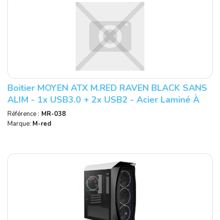
Boitier MOYEN ATX M.RED RAVEN BLACK SANS
ALIM - 1x USB3.0 + 2x USB2 - Acier Laminé À
Froid + Verre Trempé Réf : M.RED MR
Référence :
MR-038
Marque:
M-red