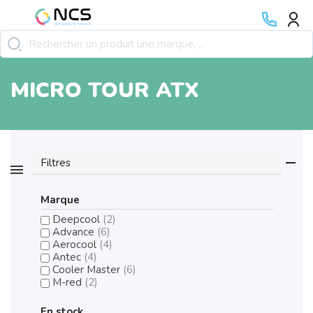
MICRO TOUR ATX
Filtres
Marque
Deepcool
(2)
Advance
(6)
Aerocool
(4)
Antec
(4)
Cooler Master
(6)
M-red
(2)
En stock