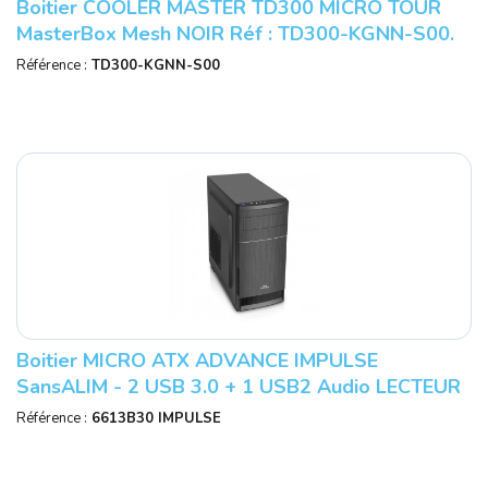
Boitier COOLER MASTER TD300 MICRO TOUR
MasterBox Mesh NOIR Réf : TD300-KGNN-S00.
Référence :
TD300-KGNN-S00
Boitier MICRO ATX ADVANCE IMPULSE
SansALIM - 2 USB 3.0 + 1 USB2 Audio LECTEUR
DE CARTE INCLUS Réf : 6613B30
Référence :
6613B30 IMPULSE