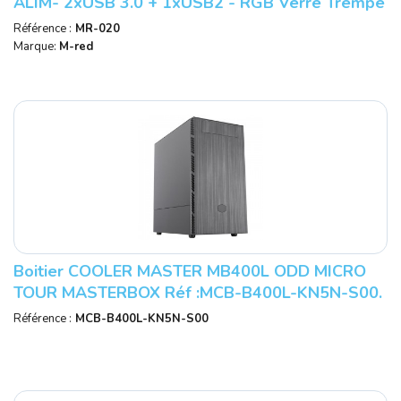
ALIM- 2xUSB 3.0 + 1xUSB2 - RGB Verre Trempé
Réf : M.RED MR-020.
Référence :
MR-020
Marque:
M-red
Boitier COOLER MASTER MB400L ODD MICRO
TOUR MASTERBOX Réf :MCB-B400L-KN5N-S00.
Référence :
MCB-B400L-KN5N-S00