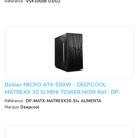
Référence :
VSK3000B U3/U2
Boitier MICRO ATX 500W - DEEPCOOL
MATREXX 30 SI MINI TOWER NOIR Réf : DP-
MATX-MATREXX30-SI.
Référence :
DP-MATX-MATREXX30-SI+ ALIMENTA
Marque:
Deepcool