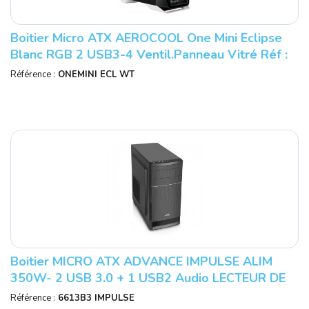
Boitier Micro ATX AEROCOOL One Mini Eclipse
Blanc RGB 2 USB3-4 Ventil.panneau Vitré Réf :
AEROONEMINIECLIPWH.
Référence :
ONEMINI ECL WT
Boitier MICRO ATX ADVANCE IMPULSE ALIM
350W- 2 USB 3.0 + 1 USB2 Audio LECTEUR DE
CARTE INCLUS Réf : 6613B3
Référence :
6613B3 IMPULSE