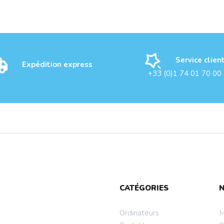
Service clien
Expédition express
+33 (0)1 74 01 70 00
CATÉGORIES
Ordinateurs
M