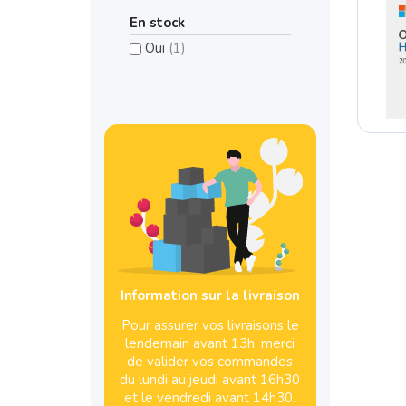
En stock
Oui
(1)
Information sur la livraison
Pour assurer vos livraisons le
lendemain avant 13h, merci
de valider vos commandes
du lundi au jeudi avant 16h30
et le vendredi avant 14h30.