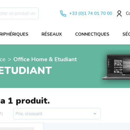
+33 (0)1 74 01 70 00
C
RIPHÉRIQUES
RÉSEAUX
CONNECTIQUES
SÉ
ice
Office Home & Etudiant
 ETUDIANT
 a 1 produit.

 :
Prix, croissant