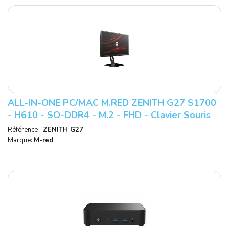
ALL-IN-ONE PC/MAC M.RED ZENITH G27 S1700
- H610 - SO-DDR4 - M.2 - FHD - Clavier Souris
Non Inclus - Réf : ZENITH G27.
Référence :
ZENITH G27
Marque:
M-red