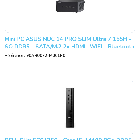
Mini PC ASUS NUC 14 PRO SLIM Ultra 7 155H -
SO DDR5 - SATA/M.2 2x HDMI- WIFI - Bluetooth
-2x USB-C Ref : RNUC14RVHU7000
Référence :
90AR0072-M001P0