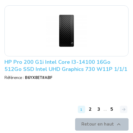
HP Pro 200 G1i Intel Core I3-14100 16Go
512Go SSD Intel UHD Graphics 730 W11P 1/1/1
Smartbuy
Référence :
B6YX8ET#ABF
2
3
…
5
1

Retour en haut