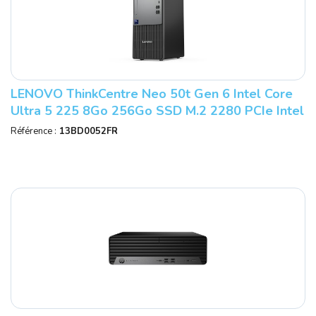
LENOVO ThinkCentre Neo 50t Gen 6 Intel Core
Ultra 5 225 8Go 256Go SSD M.2 2280 PCIe Intel
Graphics W11P 1YR Onsite
Référence :
13BD0052FR