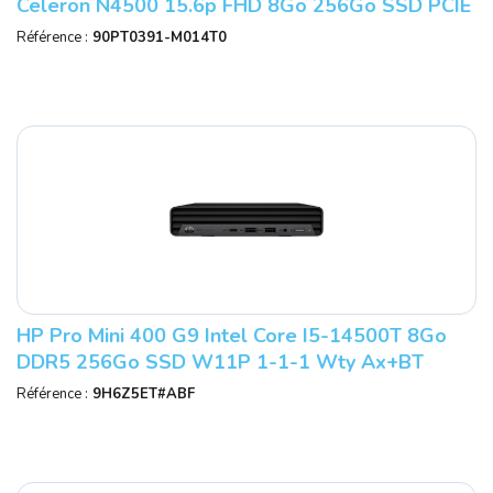
Celeron N4500 15.6p FHD 8Go 256Go SSD PCIE
G3 Intel UHD Graphics W11P 2Y OSS
Référence :
90PT0391-M014T0
HP Pro Mini 400 G9 Intel Core I5-14500T 8Go
DDR5 256Go SSD W11P 1-1-1 Wty Ax+BT
Référence :
9H6Z5ET#ABF