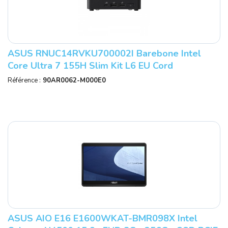
ASUS RNUC14RVKU700002I Barebone Intel
Core Ultra 7 155H Slim Kit L6 EU Cord
Référence :
90AR0062-M000E0
ASUS AIO E16 E1600WKAT-BMR098X Intel