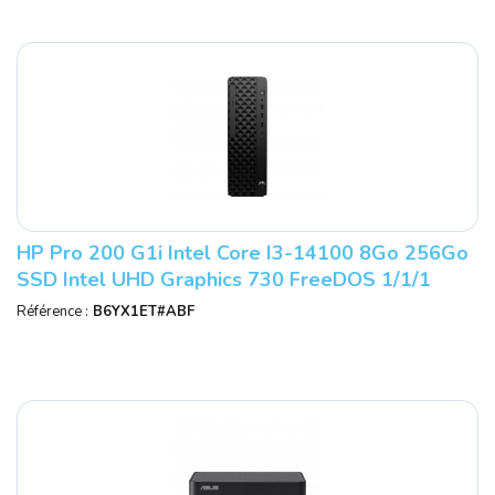
HP Pro 200 G1i Intel Core I3-14100 8Go 256Go
SSD Intel UHD Graphics 730 FreeDOS 1/1/1
Smartbuy
Référence :
B6YX1ET#ABF