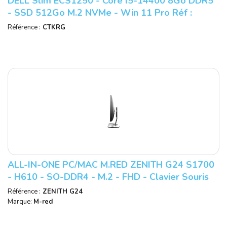
DELL Slim ECS1250 - Core I5-14400 8Go DDR5
- SSD 512Go M.2 NVMe - Win 11 Pro Réf :
RX30J.
Référence :
CTKRG
ALL-IN-ONE PC/MAC M.RED ZENITH G24 S1700
- H610 - SO-DDR4 - M.2 - FHD - Clavier Souris
Non Inclus - Réf : ZENITH G24.
Référence :
ZENITH G24
Marque:
M-red