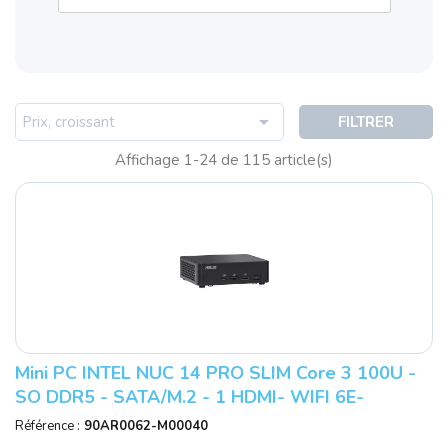

Prix, croissant
FILTRER
Affichage 1-24 de 115 article(s)
Mini PC INTEL NUC 14 PRO SLIM Core 3 100U -
SO DDR5 - SATA/M.2 - 1 HDMI- WIFI 6E-
Bluetooth - RJ45 Ref : RNUC14RVKI3000
Référence :
90AR0062-M00040