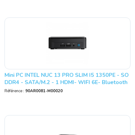
Mini PC INTEL NUC 13 PRO SLIM I5 1350PE - SO
DDR4 - SATA/M.2 - 1 HDMI- WIFI 6E- Bluetooth
- RJ45 Ref : RNUC13L5KV500000
Référence :
90AR0081-M00020