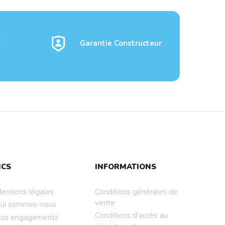
t
Garantie Constructeur
9700X
CPU AMD RYZEN 9 9900X
NCS
INFORMATIONS
BOX Socket AM5 ...
entions légales
Conditions générales de
vente
ui sommes-nous
Conditions d'accès au
os engagements