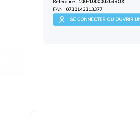
Référence :
100-100000263BOX
EAN :
0730143313377
SE CONNECTER OU OUVRIR U