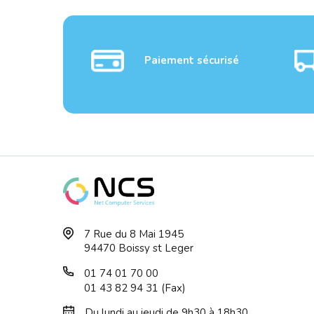
Paiement sécurisé
CPU AMD RYZEN 7 5800X
CPU 
7 Rue du 8 Mai 1945
BOX Socket AM4 ...
BOX S
94470 Boissy st Leger
01 74 01 70 00
01 43 82 94 31 (Fax)
Du lundi au jeudi de 9h30 à 18h30