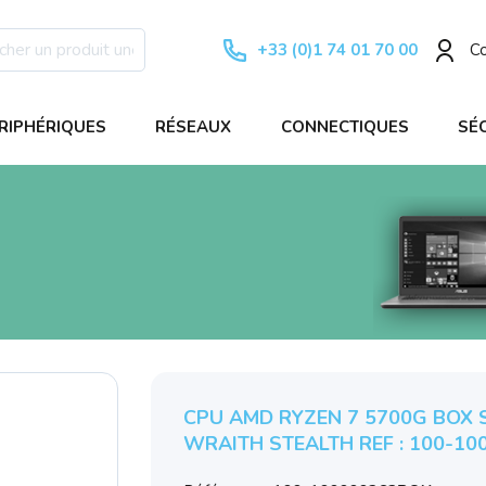
+33 (0)1 74 01 70 00
C
RIPHÉRIQUES
RÉSEAUX
CONNECTIQUES
SÉ
CPU AMD RYZEN 7 5700G BOX S
WRAITH STEALTH REF : 100-10