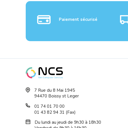
Paiement sécurisé
TP-LINK
Kit 
7 Rue du 8 Mai 1945
AV1200 Gigabit Passthrough
300Mb
94470 Boissy st Leger
Po...
01 74 01 70 00
01 43 82 94 31 (Fax)
Du lundi au jeudi de 9h30 à 18h30