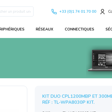
+33 (0)1 74 01 70 00
C
RIPHÉRIQUES
RÉSEAUX
CONNECTIQUES
SÉ
KIT DUO CPL1200MBP ET 300MBI
RÉF : TL-WPA8030P KIT.