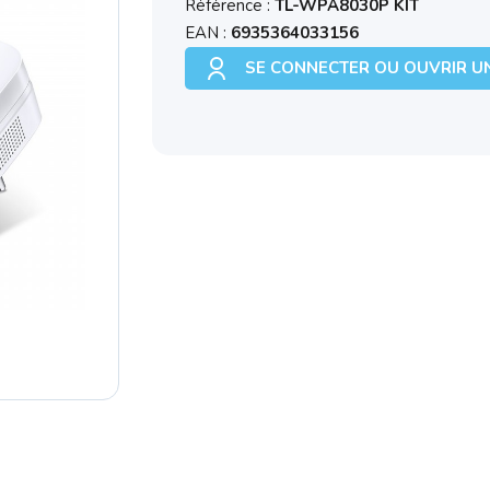
Référence :
TL-WPA8030P KIT
EAN :
6935364033156
SE CONNECTER OU OUVRIR U