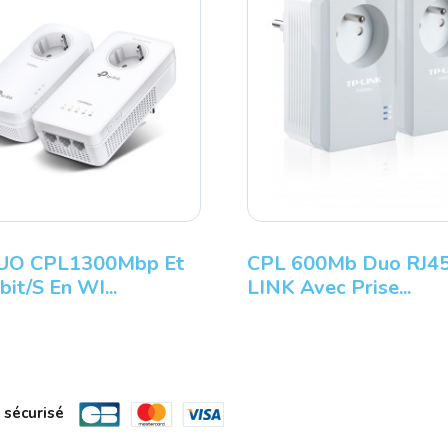
DUO CPL1300Mbp Et
CPL 600Mb Duo RJ4
it/s En WI...
LINK Avec Prise...
 sécurisé