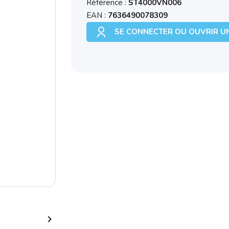
Référence :
ST4000VN006
EAN :
7636490078309
SE CONNECTER OU OUVRIR U
