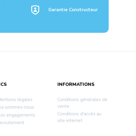
t
Garantie Constructeur
ATA3
Disque Dur 3.5 2To 256Mo
NCS
INFORMATIONS
SATA3 WD 720...
entions légales
Conditions générales de
vente
ui sommes-nous
Conditions d'accès au
os engagements
site internet
ecrutement