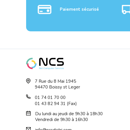
Paiement sécurisé
Disque Dur 3.5 2To 64Mo
Disqu
7 Rue du 8 Mai 1945
SATA3 WD 5400...
SATA3
94470 Boissy st Leger
01 74 01 70 00
01 43 82 94 31 (Fax)
Du lundi au jeudi de 9h30 à 18h30
Vendredi de 9h30 à 16h30