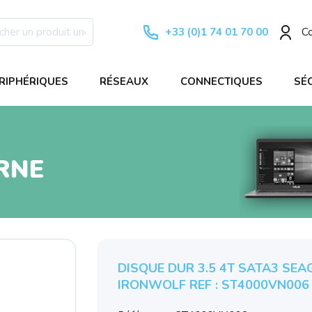
+33 (0)1 74 01 70 00
C
RIPHÉRIQUES
RÉSEAUX
CONNECTIQUES
SÉ
RNE
DISQUE DUR 3.5 4T SATA3 SEA
IRONWOLF REF : ST4000VN006