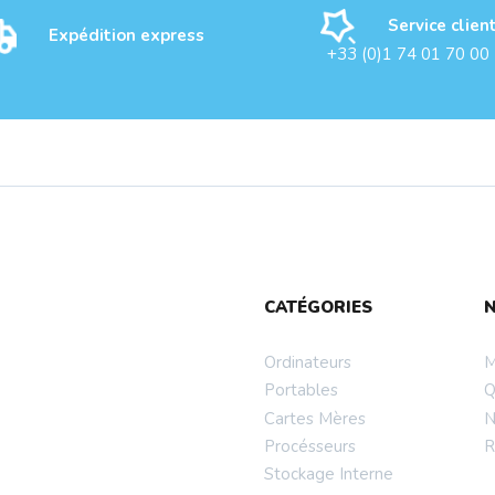
Service clien
Expédition express
+33 (0)1 74 01 70 00
e Dur 3.5 1To 64Mo
Disque Dur 3.5 2T S
CATÉGORIES
 WD - CA...
SEAGATE 5900T...
Ordinateurs
M
Portables
Q
Cartes Mères
N
Procésseurs
R
Stockage Interne