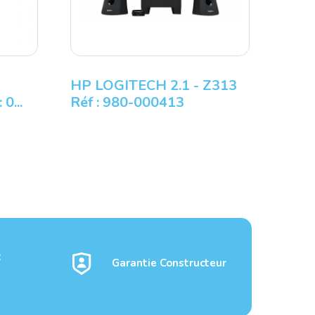
HP LOGITECH 2.1 - Z313
0...
Réf : 980-000413
t
Garantie Constructeur