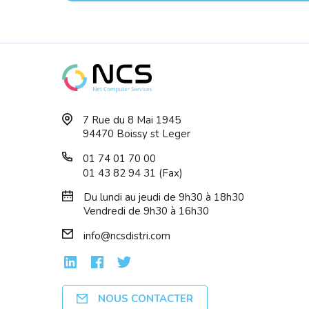
HP LOGITECH 2.1 - Z213
Haut 
7 Rue du 8 Mai 1945
Réf : 980-000942
Rouge
94470 Boissy st Leger
01 74 01 70 00
01 43 82 94 31 (Fax)
Du lundi au jeudi de 9h30 à 18h30
Vendredi de 9h30 à 16h30
info@ncsdistri.com
NOUS CONTACTER