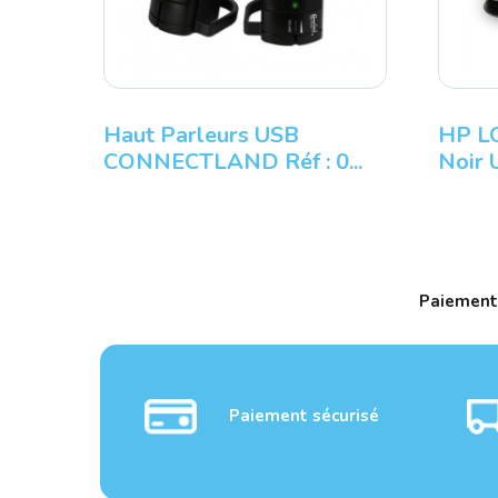
Haut Parleurs USB
HP LO
CONNECTLAND Réf : 0...
Noir 
Paiement
Paiement sécurisé