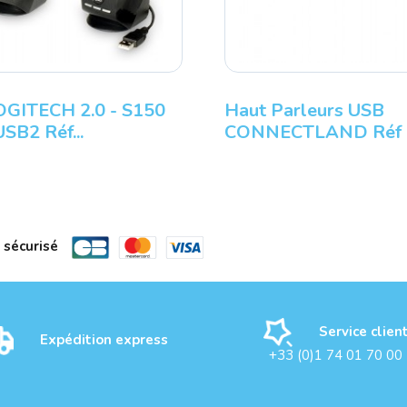
GITECH 2.0 - S150
Haut Parleurs USB
USB2 Réf...
CONNECTLAND Réf : 
 sécurisé
Service clien
Expédition express
+33 (0)1 74 01 70 00