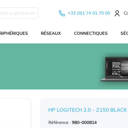
+33 (0)1 74 01 70 00
C
RIPHÉRIQUES
RÉSEAUX
CONNECTIQUES
SÉ
HP LOGITECH 2.0 - Z150 BLACK
Référence :
980-000814