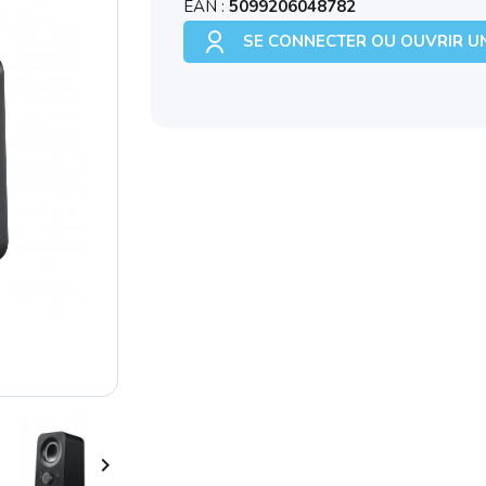
EAN :
5099206048782
SE CONNECTER OU OUVRIR U
