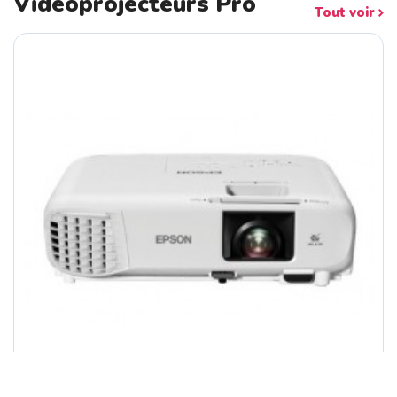
Vidéoprojecteurs Pro
Tout voir
TP-LINK 5Port Gigabit Easy Smart Swit...
ASUS RNUC14RVSU700002I Barebone Intel...