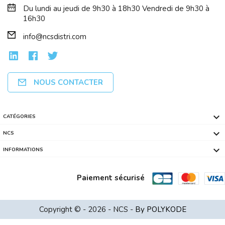
Du lundi au jeudi de 9h30 à 18h30 Vendredi de 9h30 à
16h30
info@ncsdistri.com
NOUS CONTACTER

CATÉGORIES
OPTOMA Projector W371 DLP WXGA 3800lm...

NCS

INFORMATIONS
Paiement sécurisé
HP EliteBook 8 G1i Intel Core Ultra 5...
Copyright © - 2026 - NCS -
By POLYKODE
TP-LINK 16-Port Gigabit Easy Smart Sw...