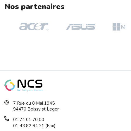
Nos partenaires
EPSON EB-E24 Mobile Projector XGA 102...
HP ZBook Ultra G1a AMD Ryzen AI Max+ ...
TP-LINK Omada 8-Port 2.5GBASE-T And 2...
7 Rue du 8 Mai 1945
HP Z1 G1i Intel Core Ultra 7 265 32Go...
94470 Boissy st Leger
01 74 01 70 00
01 43 82 94 31 (Fax)