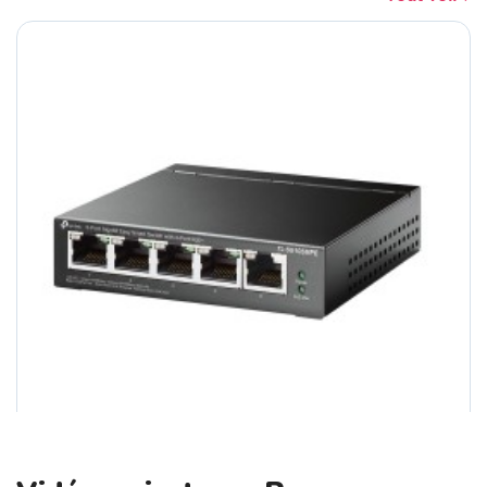
Portable 15 HP 250 G9 - 724W8EA I5 12...