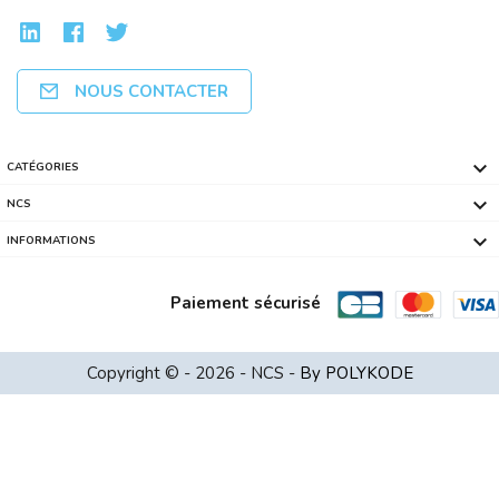
NOUS CONTACTER

CATÉGORIES

NCS

INFORMATIONS
Paiement sécurisé
Graveur DVD Externe HIT/LG GP60NB60 U...
Copyright © - 2026 - NCS -
By POLYKODE