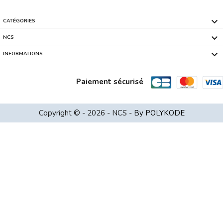

CATÉGORIES

NCS

INFORMATIONS
Paiement sécurisé
HDD Externe 2,5 2To USB3 SEAGATE Coul...
Copyright © - 2026 - NCS -
By POLYKODE