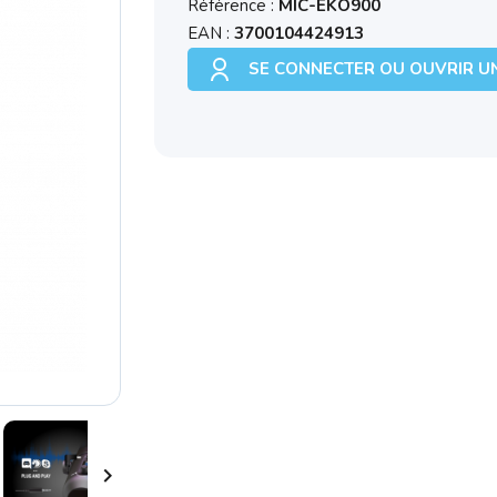
Référence :
MIC-EKO900
EAN :
3700104424913
SE CONNECTER OU OUVRIR U
