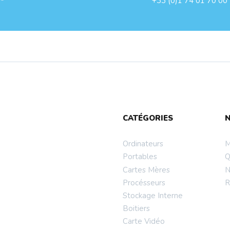
+33 (0)1 74 01 70 00
CATÉGORIES
Ordinateurs
M
Portables
Q
Cartes Mères
N
Procésseurs
R
Stockage Interne
Boitiers
Carte Vidéo