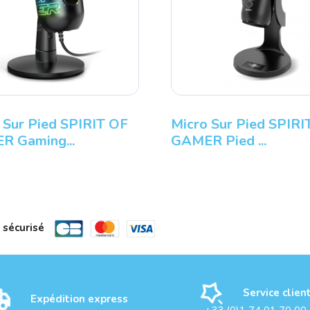
 Sur Pied SPIRIT OF
Micro Sur Pied SPIRI
R Gaming...
GAMER Pied ...
 sécurisé
Service clien
Expédition express