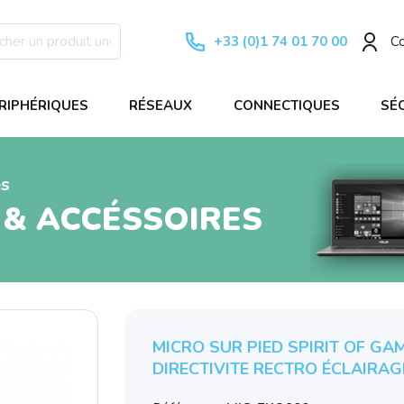
+33 (0)1 74 01 70 00
C
RIPHÉRIQUES
RÉSEAUX
CONNECTIQUES
SÉ
es
 & ACCÉSSOIRES
MICRO SUR PIED SPIRIT OF GA
DIRECTIVITE RECTRO ÉCLAIRAGE