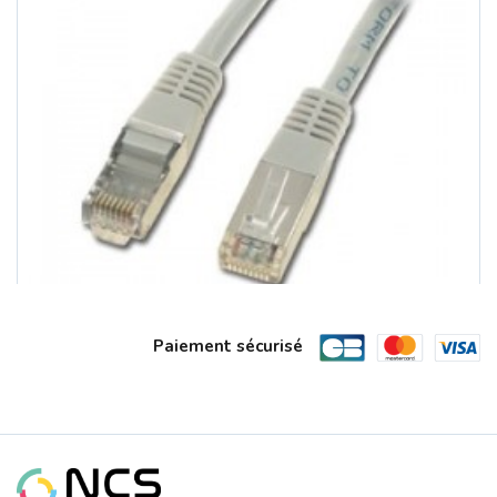
Paiement sécurisé
Cable Réseau RJ45 Droit 5m CAT5E Blin...