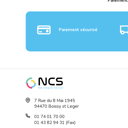
Paiement
Paiement sécurisé
Sacoche Pour Portable 17
Sacoc
7 Rue du 8 Mai 1945
TOP LOADING ...
TOPLI
94470 Boissy st Leger
01 74 01 70 00
01 43 82 94 31 (Fax)