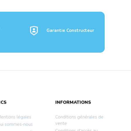
t
Garantie Constructeur
ssic
Sacoche Pour Portable 14"
NCS
INFORMATIONS
TOPLIGHT UR...
entions légales
Conditions générales de
vente
ui sommes-nous
Conditions d'accès au