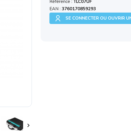
Référence :
TLC07UF
EAN :
3760170859293
SE CONNECTER OU OUVRIR U
