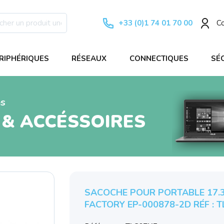
+33 (0)1 74 01 70 00
C
RIPHÉRIQUES
RÉSEAUX
CONNECTIQUES
SÉ
es
 & ACCÉSSOIRES
SACOCHE POUR PORTABLE 17.3
FACTORY EP-000878-2D RÉF : 