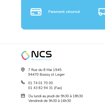
Paiement sécurisé
SODIM DDR4 8G PC4-
SODI
7 Rue du 8 Mai 1945
3200 CRUCIAL Réf : ...
SILI
94470 Boissy st Leger
01 74 01 70 00
01 43 82 94 31 (Fax)
Du lundi au jeudi de 9h30 à 18h30
Vendredi de 9h30 à 16h30