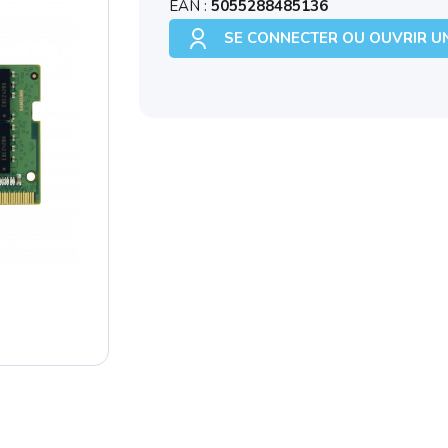
EAN :
5055288485136
SE CONNECTER OU OUVRIR U