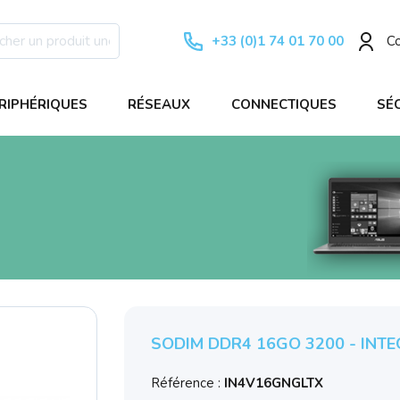
+33 (0)1 74 01 70 00
C
RIPHÉRIQUES
RÉSEAUX
CONNECTIQUES
SÉ
SODIM DDR4 16GO 3200 - INTEG
Référence :
IN4V16GNGLTX