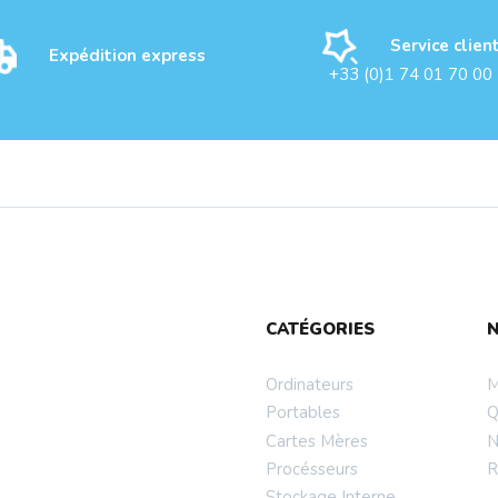
Service clien
Expédition express
+33 (0)1 74 01 70 00
M DDR4 16 Go 3200
CATÉGORIES
CON POWER C...
Ordinateurs
M
Portables
Q
Cartes Mères
N
Procésseurs
R
Stockage Interne