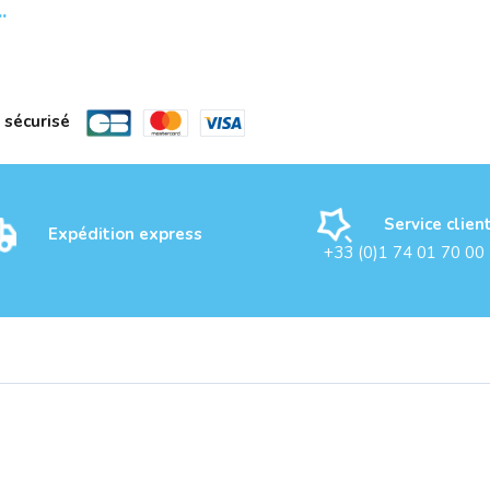
 sécurisé
Service clien
Expédition express
+33 (0)1 74 01 70 00
VANCE Filaire
Souris ADVANCE S.fil