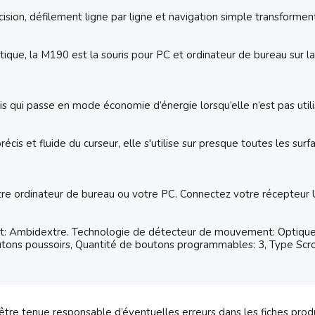
écision, défilement ligne par ligne et navigation simple transformen
ique, la M190 est la souris pour PC et ordinateur de bureau sur la
ris qui passe en mode économie d’énergie lorsqu’elle n’est pas util
écis et fluide du curseur, elle s'utilise sur presque toutes les sur
re ordinateur de bureau ou votre PC. Connectez votre récepteur US
 Ambidextre. Technologie de détecteur de mouvement: Optique, Int
s poussoirs, Quantité de boutons programmables: 3, Type Scroll:
tre tenue responsable d’éventuelles erreurs dans les fiches prod