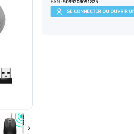
EAN :
5099206091825
SE CONNECTER OU OUVRIR U
