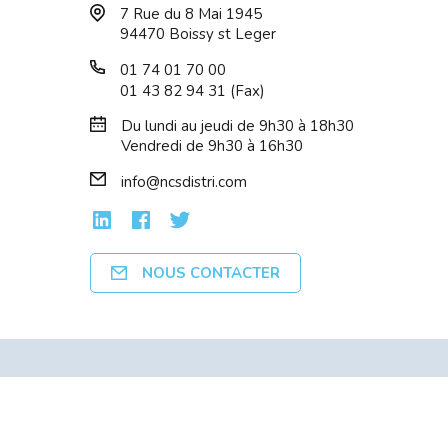
7 Rue du 8 Mai 1945
M185 NOIR ET GR...
USB - ROU
94470 Boissy st Leger
01 74 01 70 00
01 43 82 94 31 (Fax)
Du lundi au jeudi de 9h30 à 18h30
Vendredi de 9h30 à 16h30
info@ncsdistri.com
NOUS CONTACTER