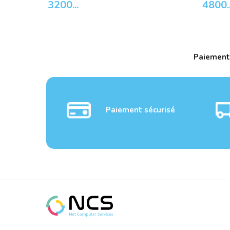
3200...
4800...
Paiement
Paiement sécurisé
Souris LOGITECH S.fil
Souris AD