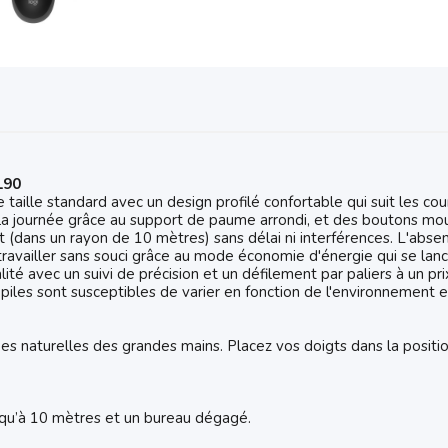
190
e taille standard avec un design profilé confortable qui suit les 
e la journée grâce au support de paume arrondi, et des boutons mo
ent (dans un rayon de 10 mètres) sans délai ni interférences. L'abse
ravailler sans souci grâce au mode économie d'énergie qui se lan
lité avec un suivi de précision et un défilement par paliers à un pr
 piles sont susceptibles de varier en fonction de l'environnement e
es naturelles des grandes mains. Placez vos doigts dans la positi
usqu’à 10 mètres et un bureau dégagé.