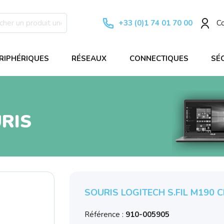
+33 (0)1 74 01 70 00
C
RIPHÉRIQUES
RÉSEAUX
CONNECTIQUES
SÉ
RIS
SOURIS LOGITECH S.FIL M190 C
Référence :
910-005905