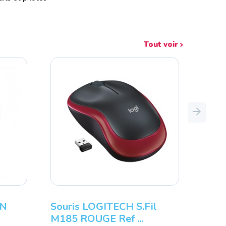
Tout voir
Next
Souris LOGITECH S.fil
SOURIS GA
M185 ROUGE Ref ...
ADVANCE G