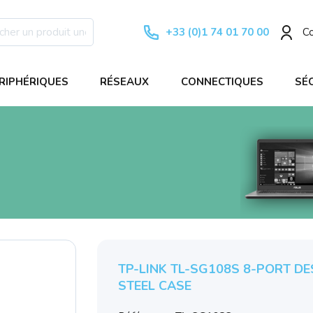
+33 (0)1 74 01 70 00
C
RIPHÉRIQUES
RÉSEAUX
CONNECTIQUES
SÉ
TP-LINK TL-SG108S 8-PORT D
STEEL CASE