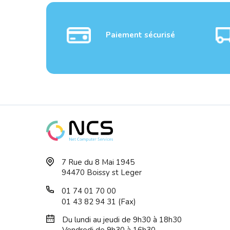
Paiement sécurisé
TP-LINK 16-Port Gigabit
TP-LI
7 Rue du 8 Mai 1945
Easy Smart Sw...
Easy 
94470 Boissy st Leger
01 74 01 70 00
01 43 82 94 31 (Fax)
Du lundi au jeudi de 9h30 à 18h30