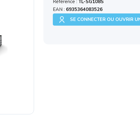
Référence :
TL-SG108S
EAN :
6935364083526
SE CONNECTER OU OUVRIR U