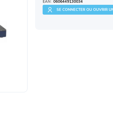
EAN :
0606449130034
SE CONNECTER OU OUVRIR U