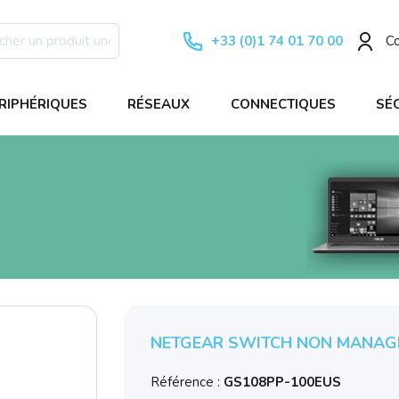
+33 (0)1 74 01 70 00
C
RIPHÉRIQUES
RÉSEAUX
CONNECTIQUES
SÉ
NETGEAR SWITCH NON MANAGE
Référence :
GS108PP-100EUS