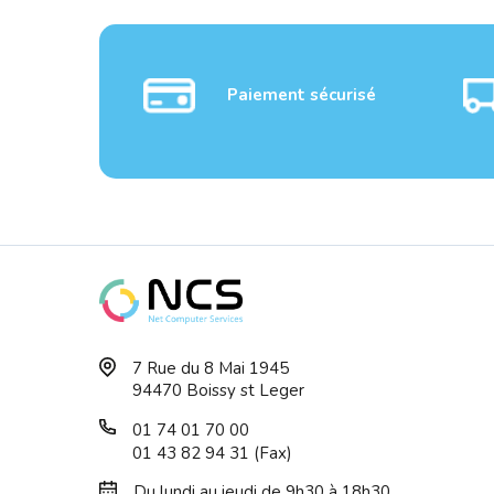
Paiement sécurisé
TP-LINK LiteWave 8-Port
NETG
7 Rue du 8 Mai 1945
Gigabit Deskt...
PoE+ 
94470 Boissy st Leger
01 74 01 70 00
01 43 82 94 31 (Fax)
Du lundi au jeudi de 9h30 à 18h30