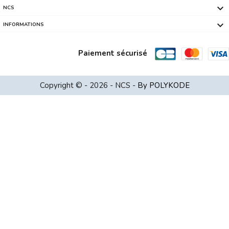

NCS

INFORMATIONS
Paiement sécurisé
ALL-IN-ONE PC/MAC M.RED ZENITH G27 S1...
Copyright © - 2026 - NCS -
By POLYKODE