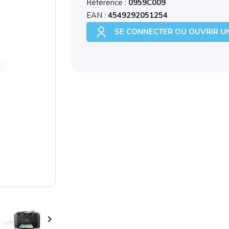
Référence :
0959C009
EAN :
4549292051254
SE CONNECTER OU OUVRIR U
