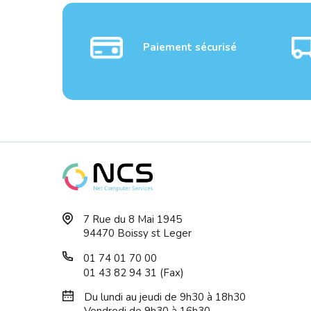
Paiement sécurisé
CANON TS7450i
CANO
7 Rue du 8 Mai 1945
MULTIFONCTION Noir
MULT
94470 Boissy st Leger
WIFI...
W...
01 74 01 70 00
01 43 82 94 31 (Fax)
Du lundi au jeudi de 9h30 à 18h30