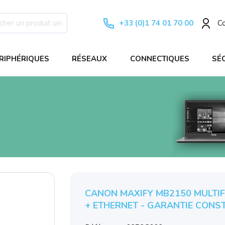
+33 (0)1 74 01 70 00
C
RIPHÉRIQUES
RÉSEAUX
CONNECTIQUES
SÉ
CANON MAXIFY MB2150 MULTIF
+ ETHERNET - GARANTIE CONS