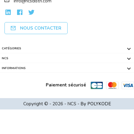
info@ncsdistri.com
NOUS CONTACTER

CATÉGORIES

NCS

INFORMATIONS
Paiement sécurisé
SERVEUR NAS DS923+ SYNOLOGY 4 Baies ...
Copyright © - 2026 - NCS -
By POLYKODE