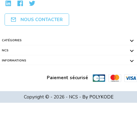
NOUS CONTACTER

CATÉGORIES

NCS

INFORMATIONS
Paiement sécurisé
TP-LINK TL-SF1006P 6-Port 10/100Mbps ...
Copyright © - 2026 - NCS -
By POLYKODE