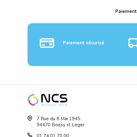
Paiement
Paiement sécurisé
Moniteur 23.8 - PHILIPS -
Monit
7 Rue du 8 Mai 1945
Noir IPS 16...
16:9 - 
94470 Boissy st Leger
01 74 01 70 00