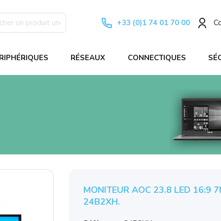
+33 (0)1 74 01 70 00
C
RIPHÉRIQUES
RÉSEAUX
CONNECTIQUES
SÉ
MONITEUR AOC 23.8 LED 16:9 7
24B2XH.