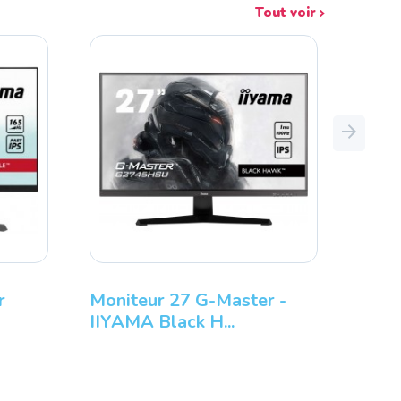
Tout voir
Next
Moniteur 27 G-Master -
Moniteu
IIYAMA Black H...
16:9 - 1ms