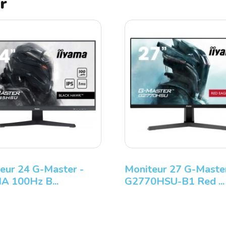
r
ur 24 G-Master -
Moniteur 27 G-Master
 100Hz B...
G2770HSU-B1 Red ...