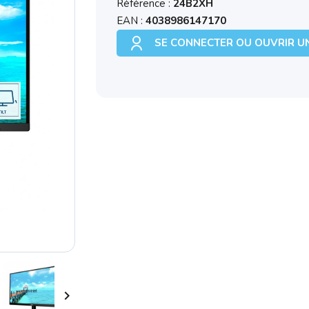
Référence :
24B2XH
EAN :
4038986147170
SE CONNECTER OU OUVRIR U
