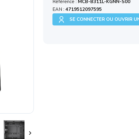
Référence :
MCB-B311L-KGNN-S00
EAN :
4719512097595
SE CONNECTER OU OUVRIR U
