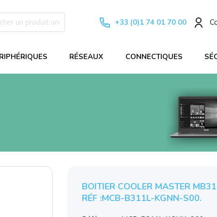
+33 (0)1 74 01 70 00
C
RIPHÉRIQUES
RÉSEAUX
CONNECTIQUES
SÉ
BOITIER COOLER MASTER MB3
RÉF :MCB-B311L-KGNN-S00.