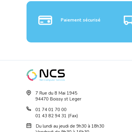
Paiement sécurisé
Boitier Micro ATX
Boit
7 Rue du 8 Mai 1945
AEROCOOL One Mini ...
Q300
94470 Boissy st Leger
01 74 01 70 00
01 43 82 94 31 (Fax)
Du lundi au jeudi de 9h30 à 18h30