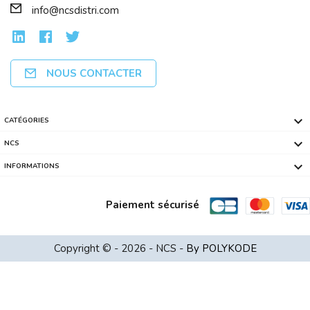
info@ncsdistri.com
NOUS CONTACTER

CATÉGORIES

NCS

INFORMATIONS
Paiement sécurisé
Portable 15.6 Acer AG15-42P RYZEN 5 7...
Copyright © - 2026 - NCS -
By POLYKODE