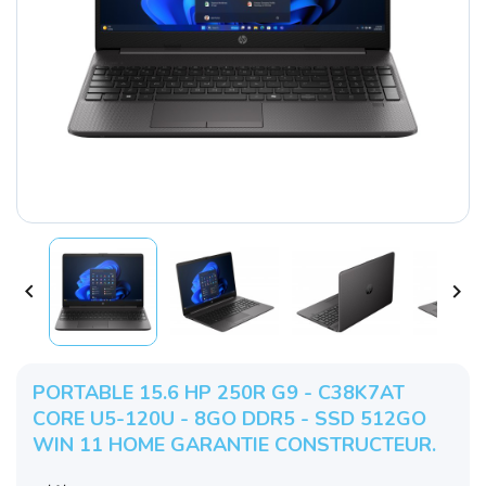


PORTABLE 15.6 HP 250R G9 - C38K7AT
CORE U5-120U - 8GO DDR5 - SSD 512GO
WIN 11 HOME GARANTIE CONSTRUCTEUR.