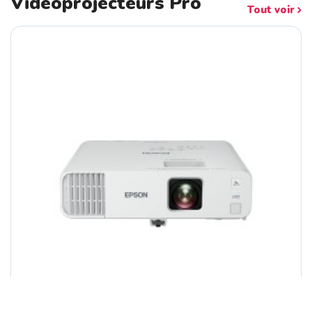
Vidéoprojecteurs Pro
Tout voir
Switch 24 Ports 10/100 RJ45 EDIMAX Mo...
HP EliteDesk 8 Mini G1a AMD Ryzen 5 2...