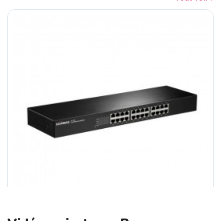
ASUS ExpertBook B1403CVA-S68539X Inte...