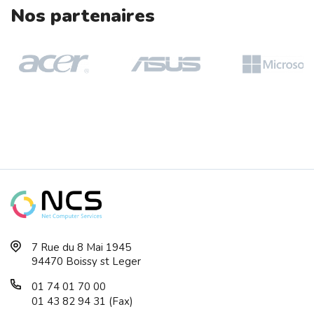
Nos partenaires
EPSON EB-L260F Projecteur Laser, 4600...
Portable HP 17-Cp2007nf - 17.3 FHD Ry...
D-LINK 28-Port Smart Managed Gigabit ...
7 Rue du 8 Mai 1945
HP EliteDesk 8 Mini G1a AMD Ryzen AI ...
94470 Boissy st Leger
01 74 01 70 00
01 43 82 94 31 (Fax)