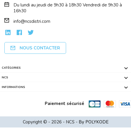
Du lundi au jeudi de 9h30 à 18h30 Vendredi de 9h30 à
16h30
info@ncsdistri.com
NOUS CONTACTER

CATÉGORIES
ACER X1328Wi - Projecteur DLP- 4500 L...

NCS

INFORMATIONS
Paiement sécurisé
Portable 15.6 HP 15-Fc0120nf Ryzen 7 ...
Copyright © - 2026 - NCS -
By POLYKODE
TP-LINK TL-SX105 10GE Unmanaged Switch