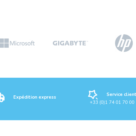
Service clien
Expédition express
+33 (0)1 74 01 70 00
SU
EPSON EB-775F Projector
A
200...
1080p 4100Lm ...
V