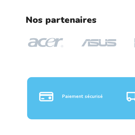
Nos partenaires
Paiement sécurisé
ACER QH12A Projector
EPSON EB-L695
5500 LED Lumens ...
Projecteur Laser 6