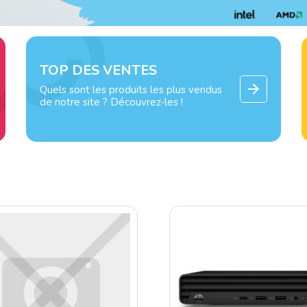
TOP DES VENTES
Quels sont les produits les plus vendus
de notre site ? Découvrez-les !