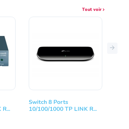
Tout voir
Next
ENOVO ThinkPad X9-14
1 Intel Core U...
witch 5 Ports
Switch 8 Ports
0/100/1000 TP LINK R...
10/100/1000 TP L