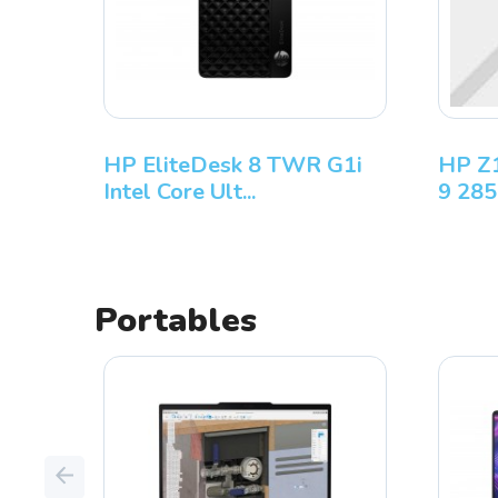
ASUS PN54-S1-S50015AL
HP EliteDesk 8 
AMD Ryzen 5 220...
Intel Core Ult...
Portables
Previous