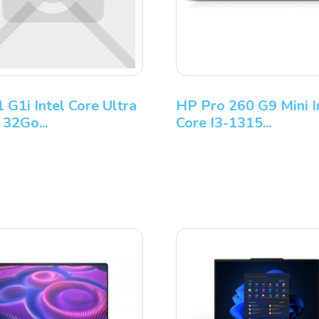
TWR G1i
HP Z1 G1i Intel Core Ultra
H
9 285 32Go...
C