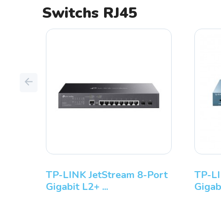
Switchs RJ45
Previous
LENOVO ThinkPa
G6 Intel Core Ul...
Switch 8 Ports
TP-LINK JetStrea
10/100/1000 TP LINK R...
Gigabit L2+ ...