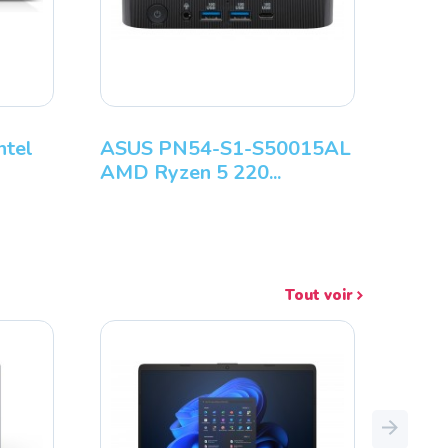
P Pro 260 G9 Mini Intel
ASUS PN54-S1-
ore I3-1315...
AMD Ryzen 5 220
Tout voir
Next