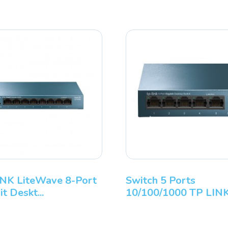
d P14s
HP EliteBook 8 G1a AMD
L
Ryzen AI 5 340...
G
m 8-Port
TP-LINK LiteWave 8-Port
S
Gigabit Deskt...
1