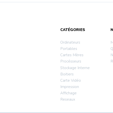
...
CATÉGORIES
Ordinateurs
M
Portables
Q
Cartes Mères
N
Procésseurs
R
Stockage Interne
Boitiers
Carte Vidéo
Impression
Affichage
Reseaux