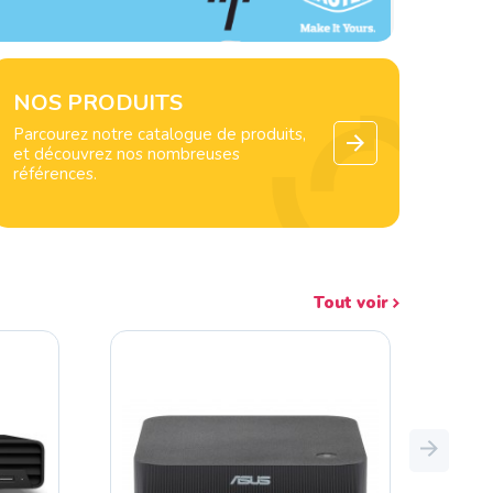
NOS PRODUITS
Parcourez notre catalogue de produits,
et découvrez nos nombreuses
références.
Tout voir
Next