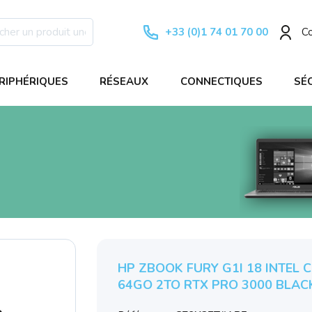
+33 (0)1 74 01 70 00
C
RIPHÉRIQUES
RÉSEAUX
CONNECTIQUES
SÉ
HP ZBOOK FURY G1I 18 INTEL
64GO 2TO RTX PRO 3000 BLAC