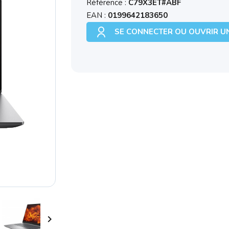
Référence :
C79X3ET#ABF
EAN :
0199642183650
SE CONNECTER OU OUVRIR U
