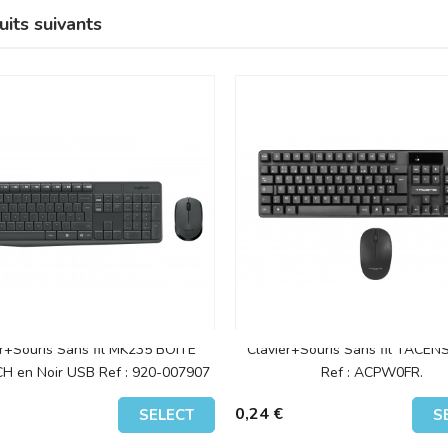
uits suivants
er+Souris Sans fil MK235 BOITE
Clavier+Souris Sans fil TACE
H en Noir USB Ref : 920-007907
Ref : ACPW0FR.
0,24 €
SELECT
S