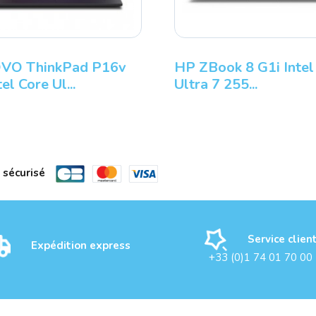
HP ZBook Ultra G1a AMD
LENOVO ThinkP
Ryzen AI Max P...
G4 Intel Core Ul..
 sécurisé
Service clien
Expédition express
+33 (0)1 74 01 70 00