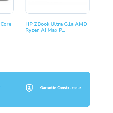
ad P16s
LENOVO ThinkPad P16v
.
G3 Intel Core Ul...
t
Garantie Constructeur