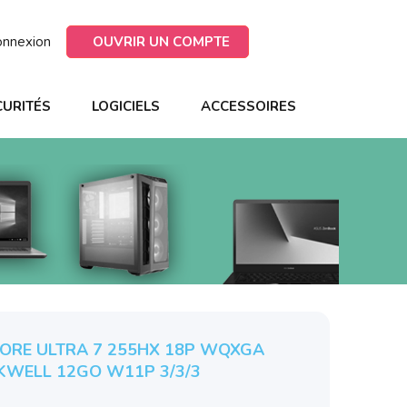
onnexion
OUVRIR UN COMPTE
CURITÉS
LOGICIELS
ACCESSOIRES
 CORE ULTRA 7 255HX 18P WQXGA
KWELL 12GO W11P 3/3/3