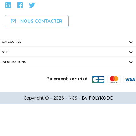
NOUS CONTACTER

CATÉGORIES

NCS

INFORMATIONS
Paiement sécurisé
Boitier COOLER MB600 RGB Noir MOYEN T...
Copyright © - 2026 - NCS -
By POLYKODE