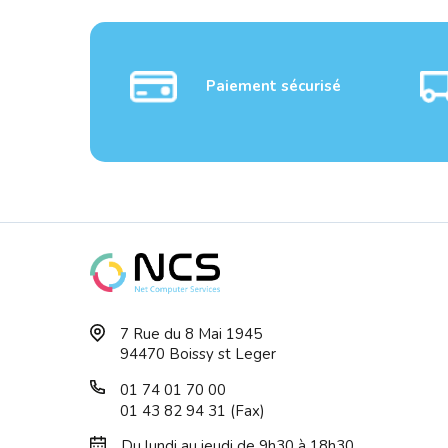
Paiement sécurisé
TP-LINK AX3000 Dual-
TP-L
7 Rue du 8 Mai 1945
Band Wi-Fi 6 Rout...
Band 
94470 Boissy st Leger
01 74 01 70 00
01 43 82 94 31 (Fax)
Du lundi au jeudi de 9h30 à 18h30