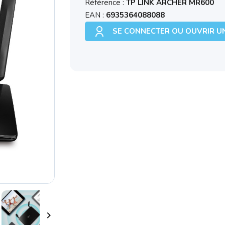
Référence :
TP LINK ARCHER MR600
EAN :
6935364088088
SE CONNECTER OU OUVRIR U
