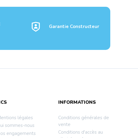
t
Garantie Constructeur
WLAN
TP-LINK AX1500 Dual-
NCS
INFORMATIONS
Band Wi-Fi 6 Rout...
entions légales
Conditions générales de
vente
ui sommes-nous
Conditions d'accès au
os engagements