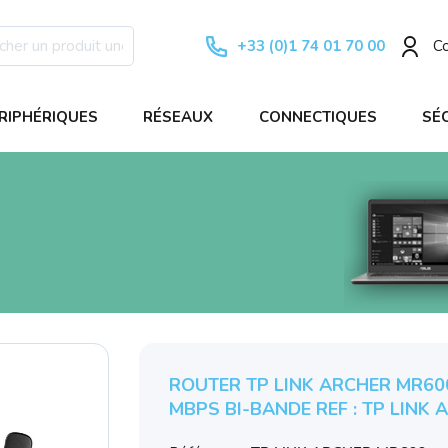
+33 (0)1 74 01 70 00
C
RIPHÉRIQUES
RÉSEAUX
CONNECTIQUES
SÉ
ROUTER TP LINK ARCHER MR60
MBPS BI-BANDE REF : TP LINK 