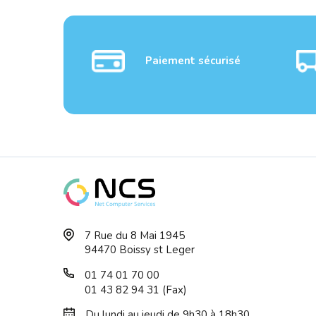
Paiement sécurisé
ROUTER TP LINK MR6400
TP-L
7 Rue du 8 Mai 1945
Routeur WiFi N ...
Wirel
94470 Boissy st Leger
01 74 01 70 00
01 43 82 94 31 (Fax)
Du lundi au jeudi de 9h30 à 18h30