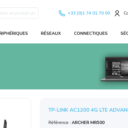
+33 (0)1 74 01 70 00
C
RIPHÉRIQUES
RÉSEAUX
CONNECTIQUES
SÉ
TP-LINK AC1200 4G LTE ADVA
Référence :
ARCHER MR500