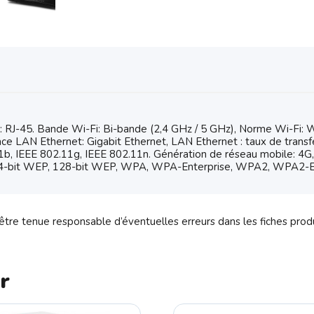
J-45. Bande Wi-Fi: Bi-bande (2,4 GHz / 5 GHz), Norme Wi-Fi: Wi-
ce LAN Ethernet: Gigabit Ethernet, LAN Ethernet : taux de transf
.11b, IEEE 802.11g, IEEE 802.11n. Génération de réseau mobile
 64-bit WEP, 128-bit WEP, WPA, WPA-Enterprise, WPA2, WPA2-E
tre tenue responsable d’éventuelles erreurs dans les fiches prod
r