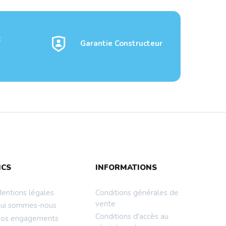
t
Garantie Constructeur
l-
ROUTER TP LINK
NCS
INFORMATIONS
ARCHER MR600
Modem/rou...
entions légales
Conditions générales de
vente
ui sommes-nous
Conditions d'accès au
os engagements