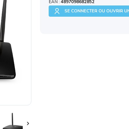
EAN :
4897098682852
SE CONNECTER OU OUVRIR U
