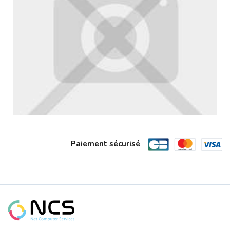
Paiement sécurisé
OPTOMA W400LVe DLP Video Projector WX...