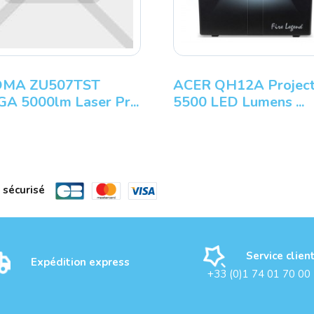
MA ZU507TST
ACER QH12A Project
 5000lm Laser Pr...
5500 LED Lumens ...
 sécurisé
Service clien
Expédition express
+33 (0)1 74 01 70 00