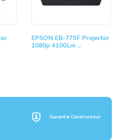
or
EPSON EB-775F Projector
1080p 4100Lm ...
t
Garantie Constructeur