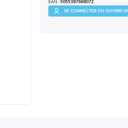
EAN :
5055387668072
SE CONNECTER OU OUVRIR U