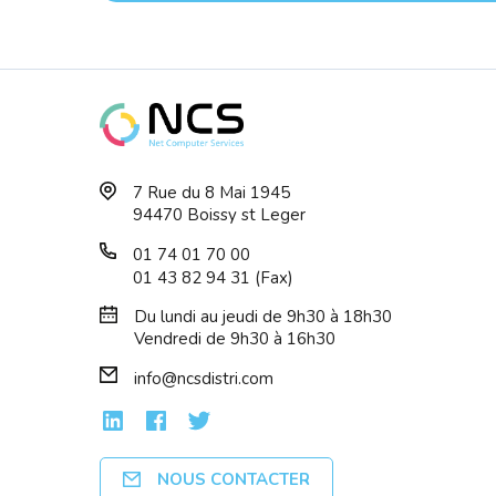
OPTOMA ZH450 Projector
OPTO
7 Rue du 8 Mai 1945
FHD 1920x1080 ...
1920x
94470 Boissy st Leger
01 74 01 70 00
01 43 82 94 31 (Fax)
Du lundi au jeudi de 9h30 à 18h30
Vendredi de 9h30 à 16h30
info@ncsdistri.com
NOUS CONTACTER