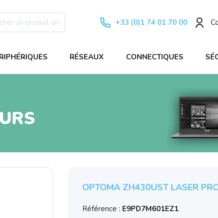
+33 (0)1 74 01 70 00
C
RIPHÉRIQUES
RÉSEAUX
CONNECTIQUES
SÉ
EURS
OPTOMA ZH430UST LASER PRO
Référence :
E9PD7M601EZ1